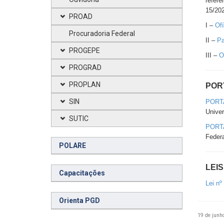
refere
15/20
PROAD
I –
Of
Procuradoria Federal
II –
Pa
PROGEPE
III –
O
PROGRAD
PROPLAN
POR
SIN
PORTA
Univer
SUTIC
PORTA
Federa
POLARE
LEIS
Capacitações
Lei nº
Orienta PGD
19 de junh