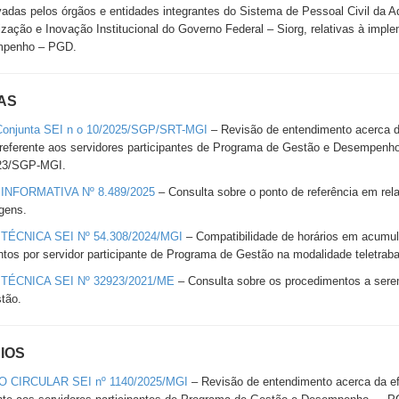
adas pelos órgãos e entidades integrantes do Sistema de Pessoal Civil da A
zação e Inovação Institucional do Governo Federal – Siorg, relativas à im
penho – PGD.
AS
Conjunta SEI n o 10/2025/SGP/SRT-MGI
– Revisão de entendimento acerca da
referente aos servidores participantes de Programa de Gestão e Desempen
23/SGP-MGI.
INFORMATIVA Nº 8.489/2025
– Consulta sobre o ponto de referência em rela
gens.
TÉCNICA SEI Nº 54.308/2024/MGI
– Compatibilidade de horários em acumu
tos por servidor participante de Programa de Gestão na modalidade teletraba
TÉCNICA SEI Nº 32923/2021/ME
– Consulta sobre os procedimentos a serem
tão.
IOS
O CIRCULAR SEI nº 1140/2025/MGI
– Revisão de entendimento acerca da ef