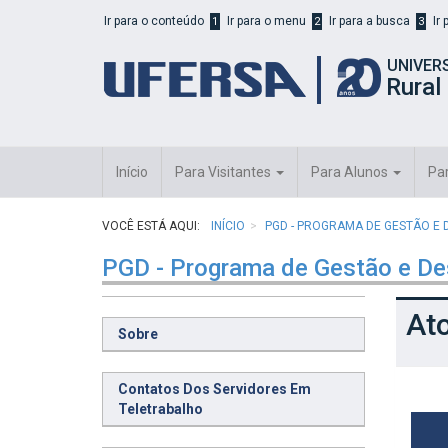
Início
Ir para o conteúdo
Ir para o menu
Ir para a busca
Ir
1
2
3
do
cabeçalho
UNIVER
do
Rural
portal
da
UFERSA
Início
Para Visitantes
Para Alunos
Pa
VOCÊ ESTÁ AQUI:
INÍCIO
PGD - PROGRAMA DE GESTÃO E
PGD - Programa de Gestão e D
At
Sobre
Contatos Dos Servidores Em
Teletrabalho
I