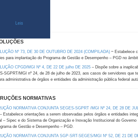
Notas
Ofícios
Portarias
Leis
OLUÇÕES
–
UÇÃO Nº 73, DE 30 DE OUTUBRO DE 2024 (COMPILADA)
Estabelece c
des para implantação do Programa de Gestão e Desempenho – PGD no âmbito 
UÇÃO CPGD/MGI Nº 4, DE 22 DE julho DE 2025
– Dispõe sobre a inaplicab
-SGPRT/MGI nº 24, de 28 de julho de 2023, aos casos de servidores que te
ura administrativa de órgãos e entidades da administração pública federal aut
TRUÇÕES NORMATIVAS
UÇÃO NORMATIVA CONJUNTA SEGES-SGPRT /MGI Nº 24, DE 28 DE JU
– Estabelece orientações a serem observadas pelos órgãos e entidades integ
l – Sipec e do Sistema de Organização e Inovação Institucional do Governo 
ograma de Gestão e Desempenho – PGD.
RUÇÃO NORMATIVA CONJUNTA SGP-SRT-SEGES/MGI Nº 52, DE 21 DE 