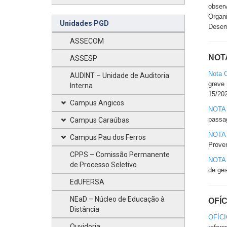
observ
Organi
Unidades PGD
Desem
ASSECOM
NOT
ASSESP
Nota 
AUDINT – Unidade de Auditoria
greve 
Interna
15/20
Campus Angicos
NOTA 
passa
Campus Caraúbas
NOTA 
Campus Pau dos Ferros
Proven
CPPS – Comissão Permanente
NOTA 
de Processo Seletivo
de ges
EdUFERSA
NEaD – Núcleo de Educação à
OFÍC
Distância
OFÍCI
Ouvidoria