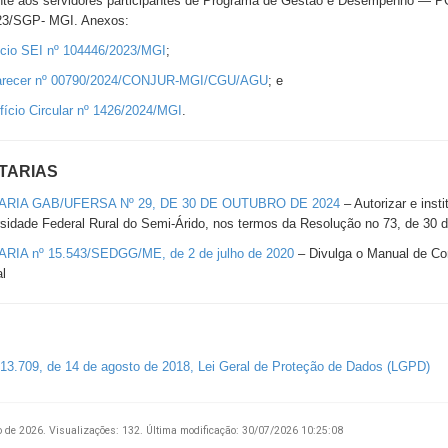
nte aos servidores participantes de Programa de Gestão e Desempenho — P
23/SGP- MGI. Anexos:
ício SEI nº 104446/2023/MGI
;
recer nº 00790/2024/CONJUR-MGI/CGU/AGU
; e
fício Circular nº 1426/2024/MGI
.
TARIAS
RIA GAB/UFERSA Nº 29, DE 30 DE OUTUBRO DE 2024
– Autorizar e ins
sidade Federal Rural do Semi-Árido, nos termos da Resolução no 73, de 30 d
RIA nº 15.543/SEDGG/ME, de 2 de julho de 2020
– Divulga o Manual de Con
l
 13.709, de 14 de agosto de 2018, Lei Geral de Proteção de Dados (LGPD)
o de 2026.
Visualizações: 132.
Última modificação: 30/07/2026 10:25:08