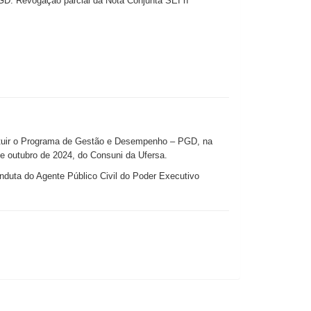
GD. Revogação parcial da Nota Conjunta SEI nº
tituir o Programa de Gestão e Desempenho – PGD, na
e outubro de 2024, do Consuni da Ufersa.
duta do Agente Público Civil do Poder Executivo