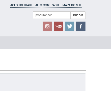
ACESSIBILIDADE
ALTO CONTRASTE
MAPA DO SITE
Campo
Formulário
Buscar
de
de
busca
Busca