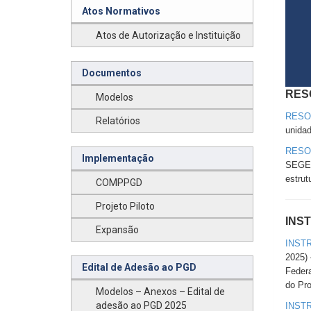
Atos Normativos
Atos de Autorização e Instituição
Documentos
RES
Modelos
RESOL
Relatórios
unida
RESOL
Implementação
SEGES
estrut
COMPPGD
Projeto Piloto
INS
Expansão
INSTR
2025) 
Edital de Adesão ao PGD
Federa
do Pr
Modelos – Anexos – Edital de
adesão ao PGD 2025
INST