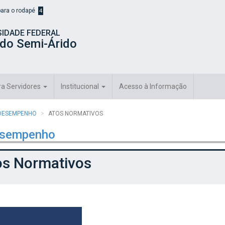
 para o rodapé
4
SIDADE FEDERAL
 do Semi-Árido
ra Servidores
Institucional
Acesso à Informação
 DESEMPENHO
ATOS NORMATIVOS
esempenho
os Normativos
Resoluções
nstruções Normativas