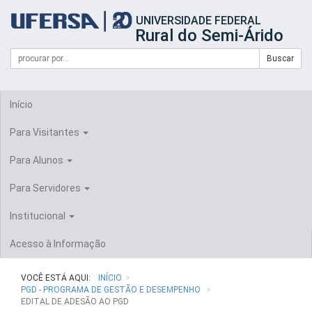
Início
UNIVERSIDADE FEDERAL
do
Rural do Semi-Árido
cabeçalho
do
Campo
Formulário
Buscar
portal
de
da
de
busca
UFERSA
Busca
Início
Para Visitantes
Para Alunos
Para Servidores
Institucional
Acesso à Informação
VOCÊ ESTÁ AQUI:
INÍCIO
PGD - PROGRAMA DE GESTÃO E DESEMPENHO
EDITAL DE ADESÃO AO PGD