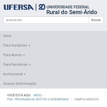
Início
UNIVERSIDADE FEDERAL
do
Rural do Semi-Árido
cabeçalho
do
Campo
Formulário
Buscar
portal
de
da
de
busca
UFERSA
Busca
Início
Para Visitantes
Para Alunos
Para Servidores
Institucional
Acesso à Informação
VOCÊ ESTÁ AQUI:
INÍCIO
PGD - PROGRAMA DE GESTÃO E DESEMPENHO
CAMPUS ANGICOS