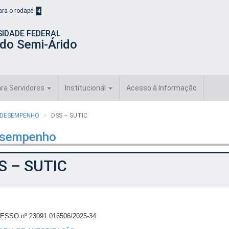
para o rodapé
4
SIDADE FEDERAL
 do Semi-Árido
ra Servidores
Institucional
Acesso à Informação
E DESEMPENHO
DSS – SUTIC
esempenho
S – SUTIC
SSO nº 23091.016506/2025-34