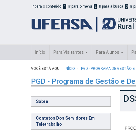
Início
Ir para o conteúdo
Ir para o menu
Ir para a busca
Ir 
1
2
3
do
cabeçalho
UNIVER
do
Rural
portal
da
UFERSA
Início
Para Visitantes
Para Alunos
Pa
VOCÊ ESTÁ AQUI:
INÍCIO
PGD - PROGRAMA DE GESTÃO 
PGD - Programa de Gestão e D
DS
Sobre
Contatos Dos Servidores Em
Teletrabalho
PROCE