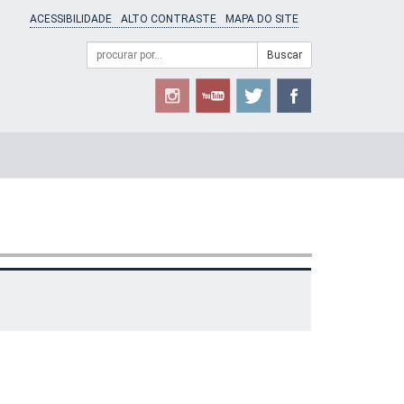
ACESSIBILIDADE
ALTO CONTRASTE
MAPA DO SITE
Campo
Formulário
Buscar
de
de
busca
Busca